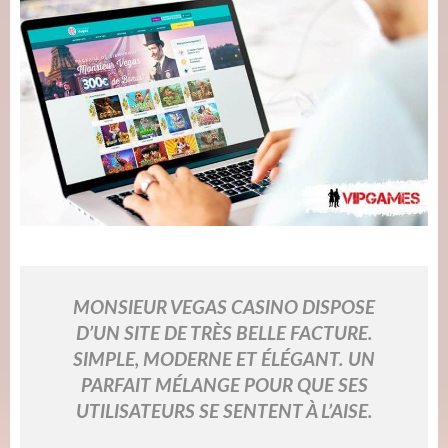
MONSIEUR VEGAS CASINO DISPOSE
D’UN SITE DE TRÈS BELLE FACTURE.
SIMPLE, MODERNE ET ÉLÉGANT. UN
PARFAIT MÉLANGE POUR QUE SES
UTILISATEURS SE SENTENT À L’AISE.