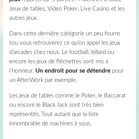
Jeux de tables, Video Poker, Live Casino et les
autres jeux.
Dans cette dernière catégorie un peu fourre
tou vous retrouverez ce qu’on appel les jeux
d’arcades chez nous. Le football, billard ou
encore les jeux de fléchettes sont mis à
l’honneur.
Un endroit pour se détendre
pour
un AfterWork par exemple.
Les jeux de tables comme le Poker, le Baccarat
ou encore le Black Jack sont très bien
représentés. Tout autant que la liste
innombrable de machines à sous.