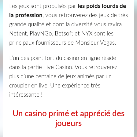
Les jeux sont propulsés par
les poids lourds de
la profession
, vous retrouverez des jeux de très
grande qualité et dont la diversité vous ravira.
Netent, PlayNGo, Betsoft et NYX sont les
principaux fournisseurs de Monsieur Vegas.
L’un des point fort du casino en ligne réside
dans la partie Live Casino. Vous retrouverez
plus d’une centaine de jeux animés par un
croupier en live. Une expérience très
intéressante !
Un casino primé et apprécié des
joueurs