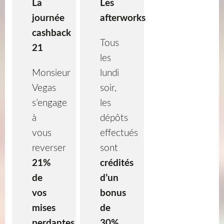
La
Les
journée
afterworks
cashback
Tous
21
les
Monsieur
lundi
Vegas
soir,
s’engage
les
à
dépôts
vous
effectués
reverser
sont
21%
crédités
de
d’un
vos
bonus
mises
de
perdantes
30%