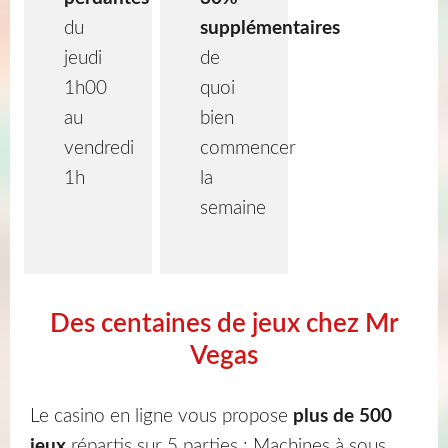
du
supplémentaires
jeudi
de
1h00
quoi
au
bien
vendredi
commencer
1h
la
semaine
Des centaines de jeux chez Mr
Vegas
Le casino en ligne vous propose
plus de 500
jeux
répartis sur 5 parties : Machines à sous,